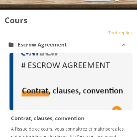
Blocs
Cours
Tout replier
Escrow Agreement
Contrat, clauses, convention
A l’issue de ce cours, vous connaîtrez et maîtriserez les
enjeux juridiques du dispositif d’escrow agreement